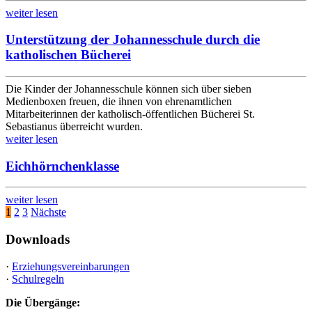
weiter lesen
Unterstützung der Johannesschule durch die
katholischen Bücherei
Die Kinder der Johannesschule können sich über sieben
Medienboxen freuen, die ihnen von ehrenamtlichen
Mitarbeiterinnen der katholisch-öffentlichen Bücherei St.
Sebastianus überreicht wurden.
weiter lesen
Eichhörnchenklasse
weiter lesen
Seitennummerierung
1
2
3
Nächste
der
Downloads
Beiträge
·
Erziehungsvereinbarungen
·
Schulregeln
Die Übergänge: