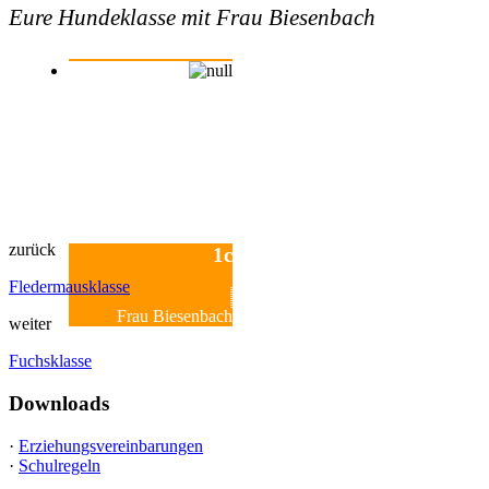
Eure Hundeklasse mit Frau Biesenbach
zurück
1c
Fledermausklasse
Frau Biesenbach
weiter
Fuchsklasse
Downloads
·
Erziehungsvereinbarungen
·
Schulregeln