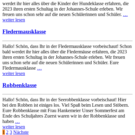
werdet ihr hier alles über die Kinder der Hundeklasse erfahren, die
2023 ihren ersten Schultag in der Johannes-Schule erleben. Wir
freuen uns schon sehr auf die neuen Schülerinnen und Schüler.
…
weiter lesen
Fledermausklasse
Hallo! Schön, dass Ihr in der Fledermausklasse vorbeischaut! Schon
bald werdet ihr hier alles über die Fledermäuse erfahren, die 2023
ihren ersten Schultag in der Johannes-Schule erleben. Wir freuen
uns schon sehr auf die neuen Schülerinnen und Schüler. Eure
Fledermausklasse
…
weiter lesen
Robbenklasse
Hallo! Schön, dass Ihr in der Seerobbenklasse vorbeischaut! Hier
bei den Robben ist einiges los. Viel Spaß beim Lesen und Stöbern.
Eure Robbenklasse mit Frau Hankemeier Unser Sommerfest am
Ende des Schuljahres Zuerst waren wir in der Robbenklasse und
haben
…
weiter lesen
Seitennummerierung
1
2
3
Nächste