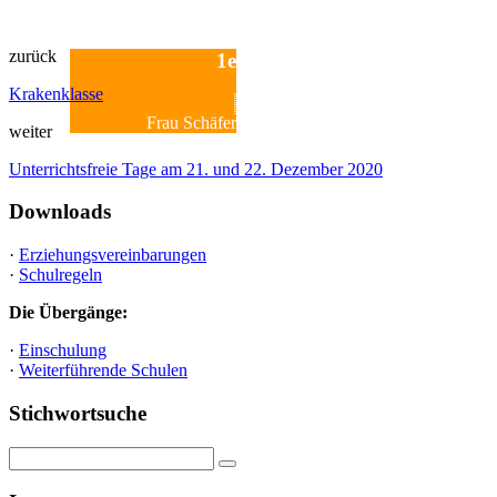
zurück
1e
Krakenklasse
Frau Schäfer
weiter
Unterrichtsfreie Tage am 21. und 22. Dezember 2020
Downloads
·
Erziehungsvereinbarungen
·
Schulregeln
Die Übergänge:
·
Einschulung
·
Weiterführende Schulen
Stichwortsuche