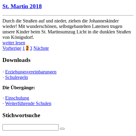
St. Martin 2018
Durch die Straßen auf und nieder, ziehen die Johanneskinder
wieder! Mit wunderschönen, selbstgebastelten Laternen trugen
unsere Kinder beim St. Martinsumzug Licht in die dunklen Straßen
von Königsdorf.
weiter lesen
Seitennummerierung
Vorherige
1
2
3
Nächste
der
Downloads
Beiträge
·
Erziehungsvereinbarungen
·
Schulregeln
Die Übergänge:
·
Einschulung
·
Weiterführende Schulen
Stichwortsuche